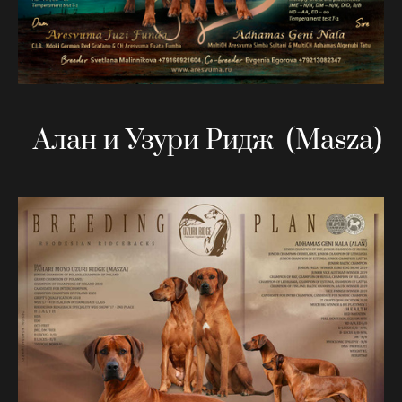
Алан и Узури Ридж (Masza)